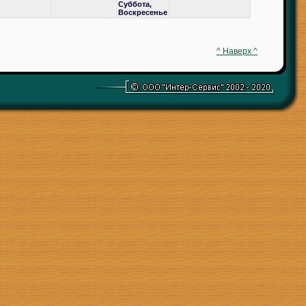
Суббота,
Воскресенье
^ Наверх ^