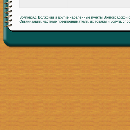
Волгоград, Волжский и другие населенные пункты Волгоградской 
Организации, частные предприниматели, их товары и услуги, спр