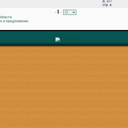
д. 117
стр. е
1
-
-
области.
ос и предложение.