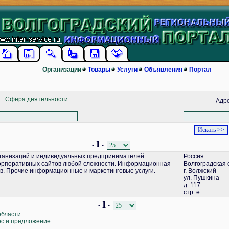
Организации
Товары
Услуги
Объявления
Портал
Сфера деятельности
Адр
1
-
-
ганизаций и индивидуальных предпринимателей
Россия
корпоративных сайтов любой сложности. Информационная
Волгоградская 
в. Прочие информационные и маркетинговые услуги.
г. Волжский
ул. Пушкина
д. 117
стр. е
1
-
-
области.
ос и предложение.