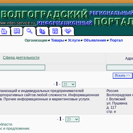
Организации
Товары
Услуги
Объявления
Портал
Сфера деятельности
Адр
1
-
-
ганизаций и индивидуальных предпринимателей
Россия
корпоративных сайтов любой сложности. Информационная
Волгоградская 
в. Прочие информационные и маркетинговые услуги.
г. Волжский
ул. Пушкина
д. 117
стр. е
1
-
-
области.
ос и предложение.