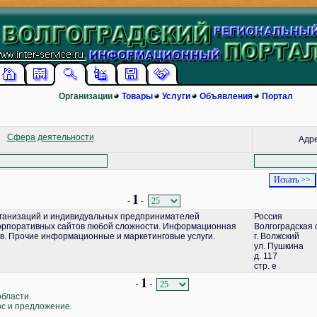
Организации
Товары
Услуги
Объявления
Портал
Сфера деятельности
Адр
1
-
-
ганизаций и индивидуальных предпринимателей
Россия
корпоративных сайтов любой сложности. Информационная
Волгоградская 
в. Прочие информационные и маркетинговые услуги.
г. Волжский
ул. Пушкина
д. 117
стр. е
1
-
-
области.
ос и предложение.