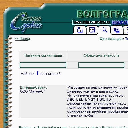
<< Назад
Организации
Т
Название организации
Сфера деятельности
1
Найдено
организаций
Витрина-Сервис
Мы осуществляем разработку проек
ООО "Интер-С"
дизайна, монтаж и адаптацию.
Используемые материалы: стекло,
ЛДСП, ДВП, МДФ, ПВХ, ПЭТ,
декоративные панели, плексигласс,
полипропилен, алюминиевый профи
оцинкованный профиль, профильна
стальная труба
Волгоград, Волжский и другие населенные пункты Волгоградской 