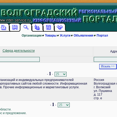
Организации
Товары
Услуги
Объявления
Портал
Сфера деятельности
Адр
1
-
-
ганизаций и индивидуальных предпринимателей
Россия
корпоративных сайтов любой сложности. Информационная
Волгоградская 
в. Прочие информационные и маркетинговые услуги.
г. Волжский
ул. Пушкина
д. 117
стр. е
1
-
-
области.
ос и предложение.