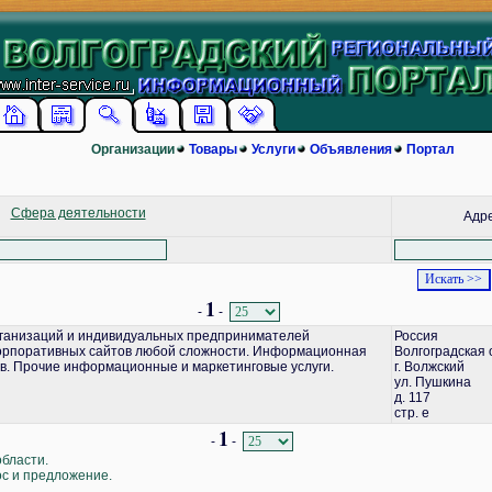
Организации
Товары
Услуги
Объявления
Портал
Сфера деятельности
Адр
1
-
-
ганизаций и индивидуальных предпринимателей
Россия
корпоративных сайтов любой сложности. Информационная
Волгоградская 
в. Прочие информационные и маркетинговые услуги.
г. Волжский
ул. Пушкина
д. 117
стр. е
1
-
-
области.
ос и предложение.