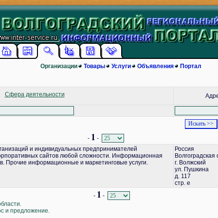
Организации
Товары
Услуги
Объявления
Портал
Сфера деятельности
Адр
1
-
-
ганизаций и индивидуальных предпринимателей
Россия
корпоративных сайтов любой сложности. Информационная
Волгоградская 
в. Прочие информационные и маркетинговые услуги.
г. Волжский
ул. Пушкина
д. 117
стр. е
1
-
-
области.
ос и предложение.