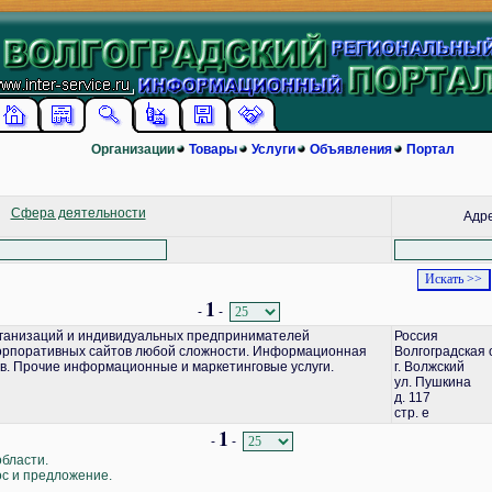
Организации
Товары
Услуги
Объявления
Портал
Сфера деятельности
Адр
1
-
-
ганизаций и индивидуальных предпринимателей
Россия
корпоративных сайтов любой сложности. Информационная
Волгоградская 
в. Прочие информационные и маркетинговые услуги.
г. Волжский
ул. Пушкина
д. 117
стр. е
1
-
-
области.
ос и предложение.