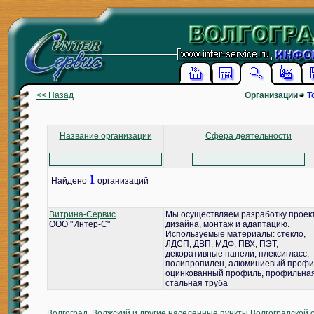
<< Назад
Организации
Т
Название организации
Сфера деятельности
1
Найдено
организаций
Витрина-Сервис
Мы осуществляем разработку проек
ООО "Интер-С"
дизайна, монтаж и адаптацию.
Используемые материалы: стекло,
ЛДСП, ДВП, МДФ, ПВХ, ПЭТ,
декоративные панели, плексигласс,
полипропилен, алюминиевый профи
оцинкованный профиль, профильна
стальная труба
Волгоград, Волжский и другие населенные пункты Волгоградской 