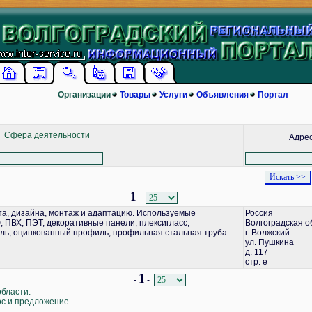
Организации
Товары
Услуги
Объявления
Портал
Сфера деятельности
Адре
1
-
-
а, дизайна, монтаж и адаптацию. Используемые
Россия
 ПВХ, ПЭТ, декоративные панели, плексигласс,
Волгоградская о
ь, оцинкованный профиль, профильная стальная труба
г. Волжский
ул. Пушкина
д. 117
стр. е
1
-
-
области.
ос и предложение.