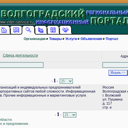
Организации
Товары
Услуги
Объявления
Портал
Сфера деятельности
Адр
1
-
-
ганизаций и индивидуальных предпринимателей
Россия
корпоративных сайтов любой сложности. Информационная
Волгоградская 
в. Прочие информационные и маркетинговые услуги.
г. Волжский
ул. Пушкина
д. 117
стр. е
1
-
-
области.
ос и предложение.