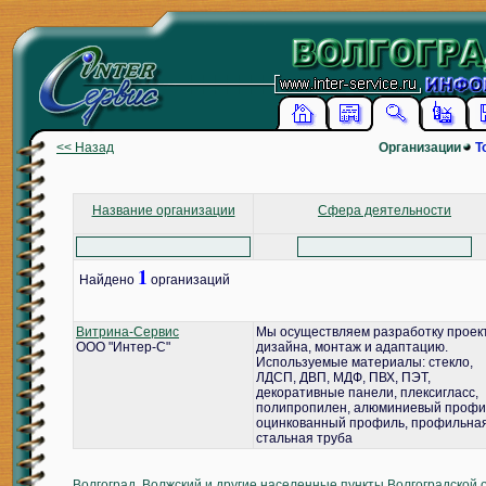
<< Назад
Организации
Т
Название организации
Сфера деятельности
1
Найдено
организаций
Витрина-Сервис
Мы осуществляем разработку проек
ООО "Интер-С"
дизайна, монтаж и адаптацию.
Используемые материалы: стекло,
ЛДСП, ДВП, МДФ, ПВХ, ПЭТ,
декоративные панели, плексигласс,
полипропилен, алюминиевый профи
оцинкованный профиль, профильна
стальная труба
Волгоград, Волжский и другие населенные пункты Волгоградской 