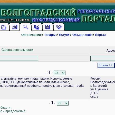
Организации
Товары
Услуги
Объявления
Портал
Сфера деятельности
Адре
1
-
-
а, дизайна, монтаж и адаптацию. Используемые
Россия
 ПВХ, ПЭТ, декоративные панели, плексигласс,
Волгоградская о
ь, оцинкованный профиль, профильная стальная труба
г. Волжский
ул. Пушкина
д. 117
стр. е
1
-
-
области.
ос и предложение.