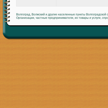
Волгоград, Волжский и другие населенные пункты Волгоградской 
Организации, частные предприниматели, их товары и услуги, спр