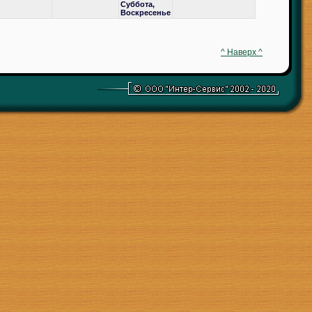
Суббота,
Воскресенье
^ Наверх ^