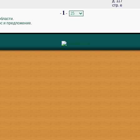
д. 117
стр. е
1
-
-
области.
ос и предложение.