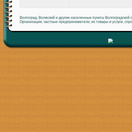
Волгоград, Волжский и другие населенные пункты Волгоградской 
Организации, частные предприниматели, их товары и услуги, спр