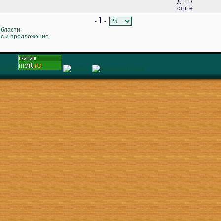
д. 117
стр. е
1
-
-
области.
ос и предложение.