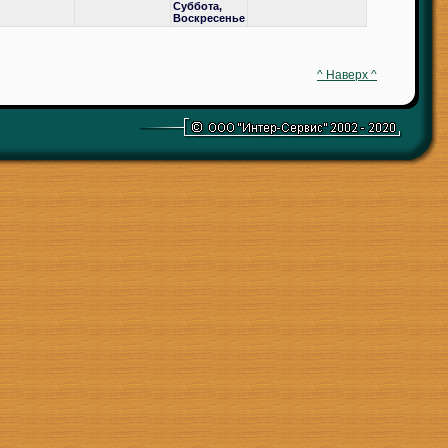
Суббота,
Воскресенье
^ Наверх ^