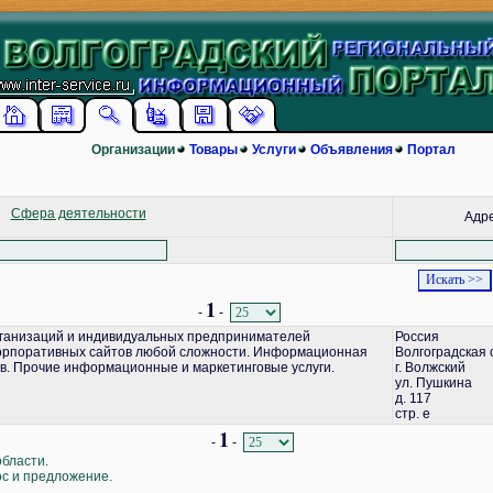
Организации
Товары
Услуги
Объявления
Портал
Сфера деятельности
Адр
1
-
-
ганизаций и индивидуальных предпринимателей
Россия
корпоративных сайтов любой сложности. Информационная
Волгоградская 
в. Прочие информационные и маркетинговые услуги.
г. Волжский
ул. Пушкина
д. 117
стр. е
1
-
-
области.
ос и предложение.