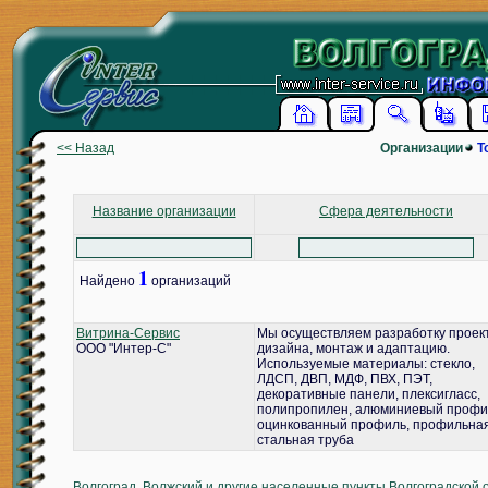
<< Назад
Организации
Т
Название организации
Сфера деятельности
1
Найдено
организаций
Витрина-Сервис
Мы осуществляем разработку проек
ООО "Интер-С"
дизайна, монтаж и адаптацию.
Используемые материалы: стекло,
ЛДСП, ДВП, МДФ, ПВХ, ПЭТ,
декоративные панели, плексигласс,
полипропилен, алюминиевый профи
оцинкованный профиль, профильна
стальная труба
Волгоград, Волжский и другие населенные пункты Волгоградской 