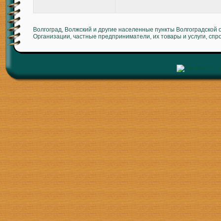
Волгоград, Волжский и другие населенные пункты Волгоградской 
Организации, частные предприниматели, их товары и услуги, спр