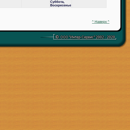
Суббота,
Воскресенье
^ Наверх ^