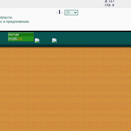
д. 117
стр. е
1
-
-
области.
ос и предложение.