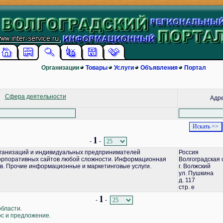
Организации
Товары
Услуги
Объявления
Портал
Сфера деятельности
Адр
1
-
-
ганизаций и индивидуальных предпринимателей
Россия
корпоративных сайтов любой сложности. Информационная
Волгоградская 
в. Прочие информационные и маркетинговые услуги.
г. Волжский
ул. Пушкина
д. 117
стр. е
1
-
-
области.
ос и предложение.