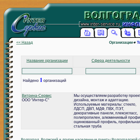
<< Назад
Организации
Т
Название организации
Сфера деятельности
1
Найдено
организаций
Витрина-Сервис
Мы осуществляем разработку проек
ООО "Интер-С"
дизайна, монтаж и адаптацию.
Используемые материалы: стекло,
ЛДСП, ДВП, МДФ, ПВХ, ПЭТ,
декоративные панели, плексигласс,
полипропилен, алюминиевый профи
оцинкованный профиль, профильна
стальная труба
Волгоград, Волжский и другие населенные пункты Волгоградской 