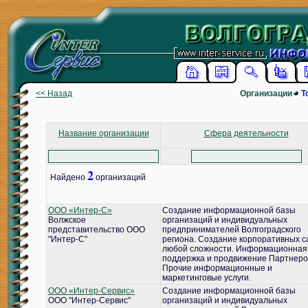
<< Назад
Организации
Т
Название организации
Сфера деятельности
2
Найдено
организаций
ООО «Интер-С»
Создание информационной базы
Волжское
организаций и индивидуальных
представительство ООО
предпринимателей Волгоградского
"Интер-С"
региона. Создание корпоративных с
любой сложности. Информационная
поддержка и продвижение Партнеро
Прочие информационные и
маркетинговые услуги.
ООО «Интер-Сервис»
Создание информационной базы
ООО "Интер-Сервис"
организаций и индивидуальных