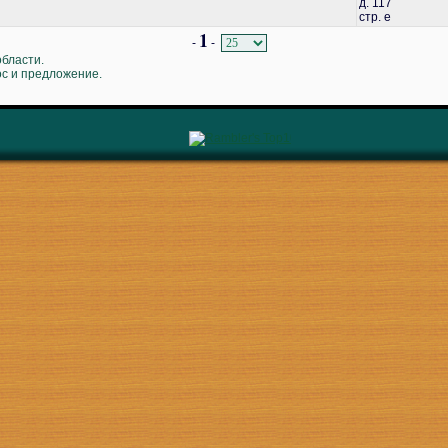
д. 117
стр. е
1
-
-
области.
ос и предложение.