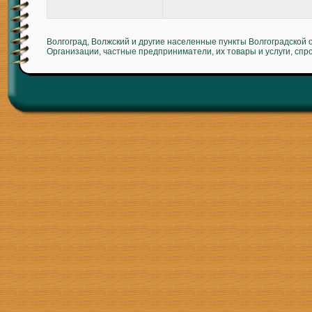
Волгоград, Волжский и другие населенные пункты Волгоградской 
Организации, частные предприниматели, их товары и услуги, спр