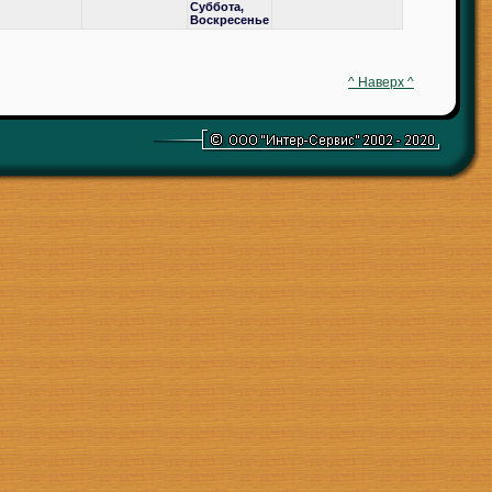
Суббота,
Воскресенье
^ Наверх ^