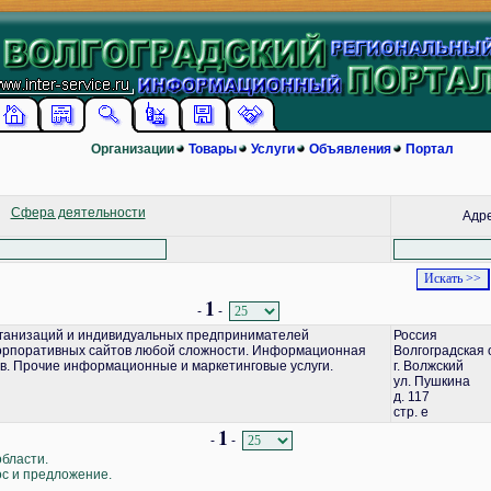
Организации
Товары
Услуги
Объявления
Портал
Сфера деятельности
Адр
1
-
-
ганизаций и индивидуальных предпринимателей
Россия
корпоративных сайтов любой сложности. Информационная
Волгоградская 
в. Прочие информационные и маркетинговые услуги.
г. Волжский
ул. Пушкина
д. 117
стр. е
1
-
-
области.
ос и предложение.