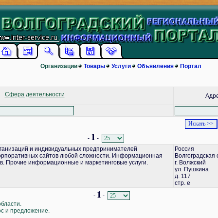
Организации
Товары
Услуги
Объявления
Портал
Сфера деятельности
Адр
1
-
-
ганизаций и индивидуальных предпринимателей
Россия
корпоративных сайтов любой сложности. Информационная
Волгоградская 
в. Прочие информационные и маркетинговые услуги.
г. Волжский
ул. Пушкина
д. 117
стр. е
1
-
-
области.
ос и предложение.