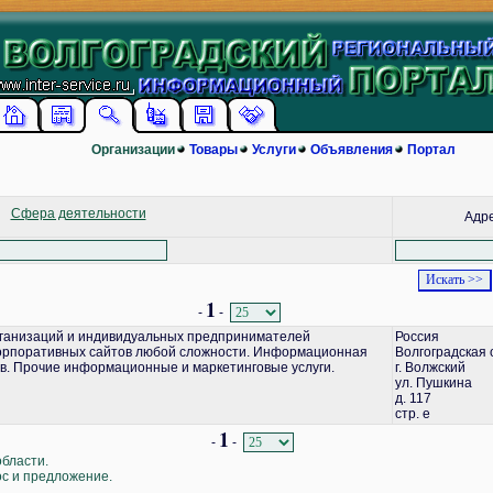
Организации
Товары
Услуги
Объявления
Портал
Сфера деятельности
Адр
1
-
-
ганизаций и индивидуальных предпринимателей
Россия
корпоративных сайтов любой сложности. Информационная
Волгоградская 
в. Прочие информационные и маркетинговые услуги.
г. Волжский
ул. Пушкина
д. 117
стр. е
1
-
-
области.
ос и предложение.