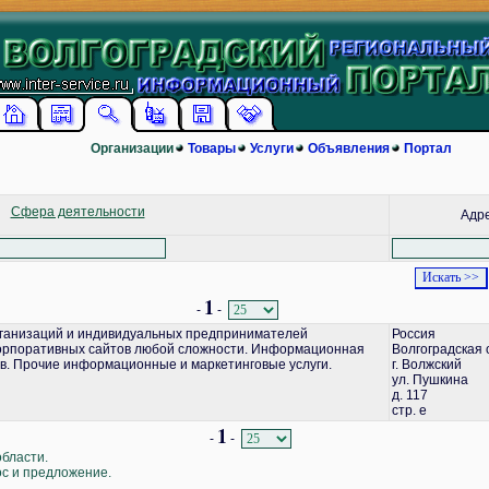
Организации
Товары
Услуги
Объявления
Портал
Сфера деятельности
Адр
1
-
-
ганизаций и индивидуальных предпринимателей
Россия
корпоративных сайтов любой сложности. Информационная
Волгоградская 
в. Прочие информационные и маркетинговые услуги.
г. Волжский
ул. Пушкина
д. 117
стр. е
1
-
-
области.
ос и предложение.