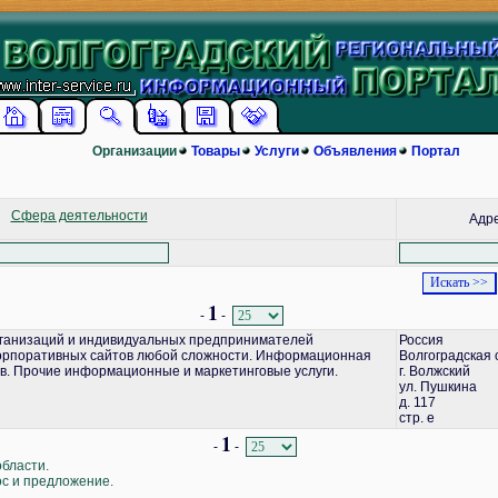
Организации
Товары
Услуги
Объявления
Портал
Сфера деятельности
Адр
1
-
-
ганизаций и индивидуальных предпринимателей
Россия
корпоративных сайтов любой сложности. Информационная
Волгоградская 
в. Прочие информационные и маркетинговые услуги.
г. Волжский
ул. Пушкина
д. 117
стр. е
1
-
-
области.
ос и предложение.