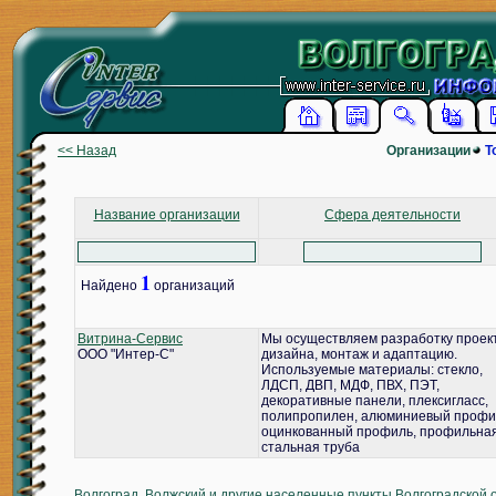
<< Назад
Организации
Т
Название организации
Сфера деятельности
1
Найдено
организаций
Витрина-Сервис
Мы осуществляем разработку проек
ООО "Интер-С"
дизайна, монтаж и адаптацию.
Используемые материалы: стекло,
ЛДСП, ДВП, МДФ, ПВХ, ПЭТ,
декоративные панели, плексигласс,
полипропилен, алюминиевый профи
оцинкованный профиль, профильна
стальная труба
Волгоград, Волжский и другие населенные пункты Волгоградской 