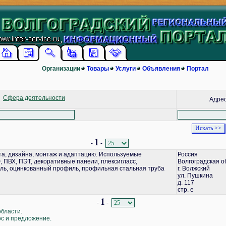
Организации
Товары
Услуги
Объявления
Портал
Сфера деятельности
Адре
1
-
-
а, дизайна, монтаж и адаптацию. Используемые
Россия
 ПВХ, ПЭТ, декоративные панели, плексигласс,
Волгоградская о
ь, оцинкованный профиль, профильная стальная труба
г. Волжский
ул. Пушкина
д. 117
стр. е
1
-
-
области.
ос и предложение.