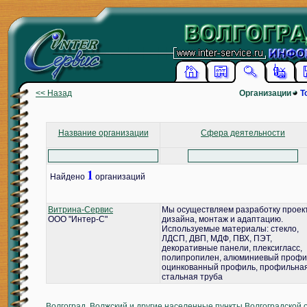
<< Назад
Организации
Т
Название организации
Сфера деятельности
1
Найдено
организаций
Витрина-Сервис
Мы осуществляем разработку проек
ООО "Интер-С"
дизайна, монтаж и адаптацию.
Используемые материалы: стекло,
ЛДСП, ДВП, МДФ, ПВХ, ПЭТ,
декоративные панели, плексигласс,
полипропилен, алюминиевый профи
оцинкованный профиль, профильна
стальная труба
Волгоград, Волжский и другие населенные пункты Волгоградской 