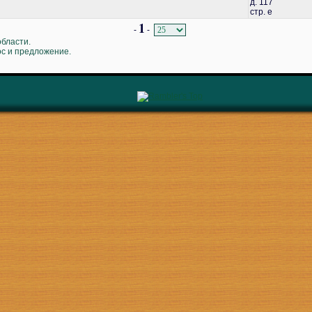
д. 117
стр. е
1
-
-
области.
ос и предложение.