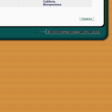
Суббота,
Воскресенье
^ Наверх ^