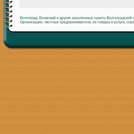
Волгоград, Волжский и другие населенные пункты Волгоградской 
Организации, частные предприниматели, их товары и услуги, спр