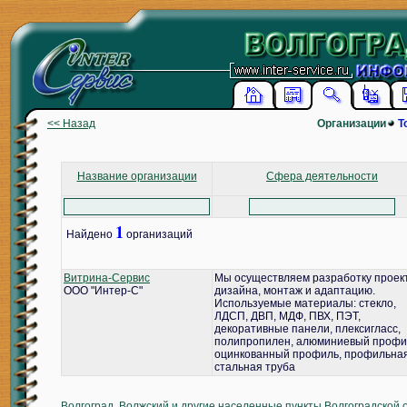
<< Назад
Организации
Т
Название организации
Сфера деятельности
1
Найдено
организаций
Витрина-Сервис
Мы осуществляем разработку проек
ООО "Интер-С"
дизайна, монтаж и адаптацию.
Используемые материалы: стекло,
ЛДСП, ДВП, МДФ, ПВХ, ПЭТ,
декоративные панели, плексигласс,
полипропилен, алюминиевый профи
оцинкованный профиль, профильна
стальная труба
Волгоград, Волжский и другие населенные пункты Волгоградской 