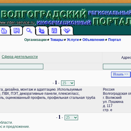
Организации
Товары
Услуги
Объявления
Портал
Сфера деятельности
Адре
1
-
-
а, дизайна, монтаж и адаптацию. Используемые
Россия
 ПВХ, ПЭТ, декоративные панели, плексигласс,
Волгоградская о
ь, оцинкованный профиль, профильная стальная труба
г. Волжский
ул. Пушкина
д. 117
стр. е
1
-
-
области.
ос и предложение.