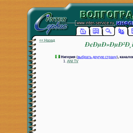
<< Назад
Ð¢ÐµÐ»ÐµÐ²Ð¸Ð
Нигерия
(
выбрать другую страну
)
, канало
ANI TV