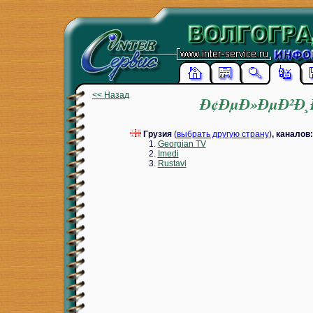
<< Назад
Ð¢ÐµÐ»ÐµÐ²Ð¸Ð
Грузия
(
выбрать другую страну
)
, каналов
Georgian TV
Imedi
Rustavi